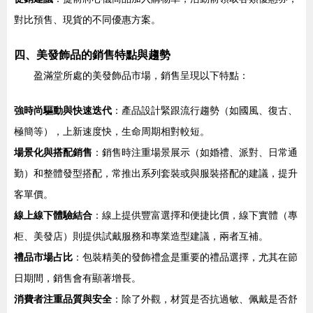
對比預售、現貨的不同優惠方案。
四、美發飾品的銷售特點與趨勢
盈滿堂所處的美發飾品市場，銷售呈現以下特點：
強時尚驅動與快速迭代
：產品設計緊跟流行趨勢（如國風、復古、
極簡等），上新速度快，生命周期相對較短。
場景化與搭配銷售
：銷售時注重場景展示（如婚禮、派對、日常通
勤）和整體發型搭配，常推出系列套裝或與服裝搭配的建議，提升
客單價。
線上線下體驗結合
：線上提供豐富選擇和便捷比價，線下實體（專
柜、美發店）則提供試戴服務和專業造型建議，兩者互補。
禮品市場占比
：包裝精美的發飾禮盒是重要的禮品選擇，尤其在節
日期間，銷售會有顯著增長。
消費者注重品質與安全
：除了外觀，材質是否抗過敏、佩戴是否舒