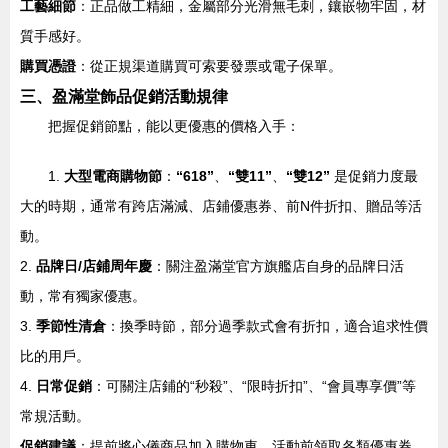
工藝細節
：正品做工精細，金屬部分光滑無毛刺，鑲嵌物牢固，材
質手感好。
購買憑證
：從正規渠道購買可索要發票或電子保單。
三、盈滿堂飾品促銷活動規律
把握促銷節點，能以更優惠的價格入手：
1.
大型電商購物節
：
“618”
、
“雙11”
、
“雙12”
是促銷力度最
大的時期，通常有跨店滿減、店鋪優惠券、前N件折扣、贈品等活
動。
2.
品牌日/店鋪周年慶
：關注盈滿堂官方旗艦店自身的品牌日活
動，常有獨家優惠。
3.
季節性清倉
：換季時節，部分過季款式會有折扣，適合追求性價
比的用戶。
4.
日常促銷
：可關注店鋪的“秒殺”、“限時折扣”、“會員專享價”等
常規活動。
促銷建議
：提前將心儀商品加入購物車，活動前領取各類優惠券，