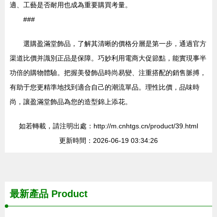
適、工藝是否耐用也成為重要購買考量。
###
選購盈滿堂飾品，了解其清晰的價格分層是第一步，通過官方
渠道比價并識別正品是保障。巧妙利用電商大促節點，能實現事半
功倍的購物體驗。把握美發飾品時尚易變、注重搭配的銷售脈搏，
有助于您更精準地找到適合自己的潮流單品。理性比價，品味時
尚，讓盈滿堂飾品為您的造型錦上添花。
如若轉載，請注明出處：http://m.cnhtgs.cn/product/39.html
更新時間：2026-06-19 03:34:26
最新產品
Product