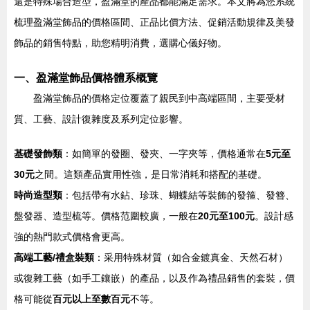
還是特殊場合造型，盈滿堂的產品都能滿足需求。本文將為您系統
梳理盈滿堂飾品的價格區間、正品比價方法、促銷活動規律及美發
飾品的銷售特點，助您精明消費，選購心儀好物。
一、盈滿堂飾品價格體系概覽
盈滿堂飾品的價格定位覆蓋了親民到中高端區間，主要受材
質、工藝、設計復雜度及系列定位影響。
基礎發飾類
：如簡單的發圈、發夾、一字夾等，價格通常在
5元至
30元
之間。這類產品實用性強，是日常消耗和搭配的基礎。
時尚造型類
：包括帶有水鉆、珍珠、蝴蝶結等裝飾的發箍、發簪、
盤發器、造型梳等。價格范圍較廣，一般在
20元至100元
。設計感
強的熱門款式價格會更高。
高端工藝/禮盒裝類
：采用特殊材質（如合金鍍真金、天然石材）
或復雜工藝（如手工鑲嵌）的產品，以及作為禮品銷售的套裝，價
格可能從
百元以上至數百元
不等。