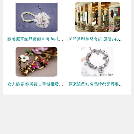
歐美原單飾品廠價直供 胸花、帽花、鞋花、羽毛花、婚紗與美發飾品一站式采購指南
茗雅造型美發套組 原價748元，年末限時搶購價88元
女人飾界 歐美復古手鏈批發，開啟時尚飾品新篇章
原來這些知名品牌都是丹麥的 探索北歐設計與創新之旅