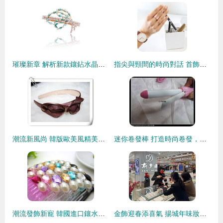
璀璨新章 解析新款鑲鉆水晶發飾，引爆美發飾品新風尚
指尖與頸間的時尚對話 首飾與甲油的色彩協奏曲
潮流新風尚 韓版歐美風精美發箍隆重上市
迷你卷發棒 打造時尚卷發，輕松實現美發夢想
潮流發飾新寵 韓國進口鑲水鉆珍珠流行美發梳全解析
金飾迎春添喜氣 揚城年味妝點忙