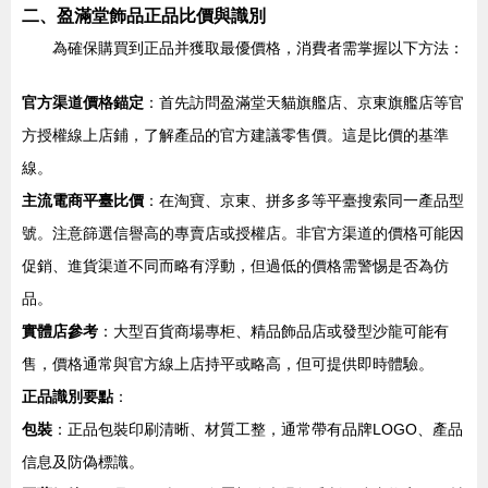
二、盈滿堂飾品正品比價與識別
為確保購買到正品并獲取最優價格，消費者需掌握以下方法：
官方渠道價格錨定
：首先訪問盈滿堂天貓旗艦店、京東旗艦店等官
方授權線上店鋪，了解產品的官方建議零售價。這是比價的基準
線。
主流電商平臺比價
：在淘寶、京東、拼多多等平臺搜索同一產品型
號。注意篩選信譽高的專賣店或授權店。非官方渠道的價格可能因
促銷、進貨渠道不同而略有浮動，但過低的價格需警惕是否為仿
品。
實體店參考
：大型百貨商場專柜、精品飾品店或發型沙龍可能有
售，價格通常與官方線上店持平或略高，但可提供即時體驗。
正品識別要點
：
包裝
：正品包裝印刷清晰、材質工整，通常帶有品牌LOGO、產品
信息及防偽標識。